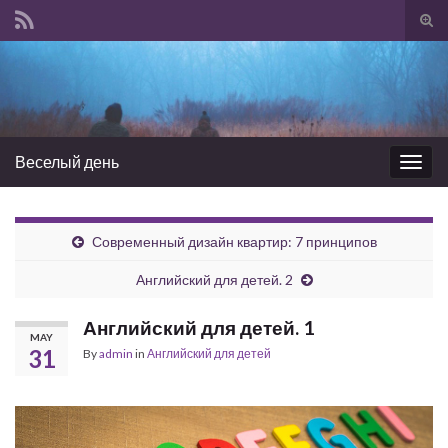
Tog
sear
Search for:
for
Веселый день
Togg
navig
Современный дизайн квартир: 7 принципов
Английский для детей. 2
Английский для детей. 1
MAY
31
By
admin
in
Английский для детей