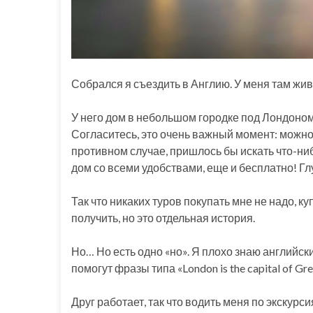
Собрался я съездить в Англию. У меня там жив
У него дом в небольшом городке под Лондоном,
Согласитесь, это очень важный момент: можн
противном случае, пришлось бы искать что-ниб
дом со всеми удобствами, еще и бесплатно! Г
Так что никаких туров покупать мне не надо, к
получить, но это отдельная история.
Но… Но есть одно «но». Я плохо знаю английский
помогут фразы типа «London is the capital of Gre
Друг работает, так что водить меня по экскур