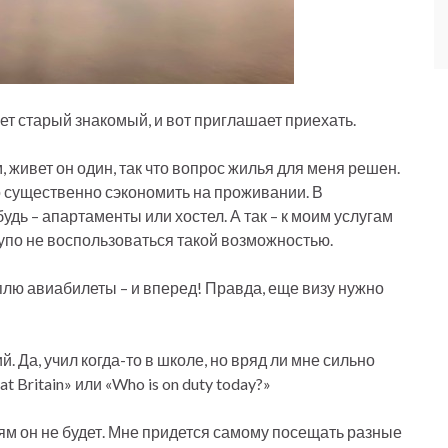
ет старый знакомый, и вот приглашает приехать.
 живет он один, так что вопрос жилья для меня решен.
о существенно сэкономить на проживании. В
удь – апартаменты или хостел. А так – к моим услугам
лупо не воспользоваться такой возможностью.
уплю авиабилеты – и вперед! Правда, еще визу нужно
. Да, учил когда-то в школе, но вряд ли мне сильно
at Britain» или «Who is on duty today?»
сиям он не будет. Мне придется самому посещать разные