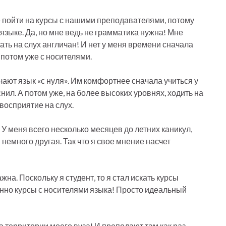
ше пойти на курсы с нашими преподавателями, потому
 языке. Да, но мне ведь не грамматика нужна! Мне
ть на слух англичан! И нет у меня времени сначала
 потом уже с носителями.
зучают язык «с нуля». Им комфортнее сначала учиться у
нил. А потом уже, на более высоких уровнях, ходить на
восприятие на слух.
и. У меня всего несколько месяцев до летних каникул,
я немного другая. Так что я свое мнение насчет
жна. Поскольку я студент, то я стал искать курсы
енно курсы с носителями языка! Просто идеальный
а территории моего вуза! И преподают там как раз