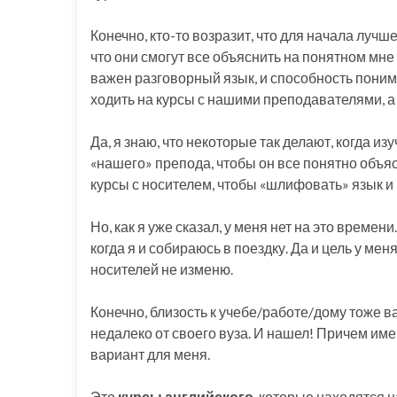
Конечно, кто-то возразит, что для начала луч
что они смогут все объяснить на понятном мне
важен разговорный язык, и способность понима
ходить на курсы с нашими преподавателями, а
Да, я знаю, что некоторые так делают, когда и
«нашего» препода, чтобы он все понятно объяс
курсы с носителем, чтобы «шлифовать» язык и 
Но, как я уже сказал, у меня нет на это времен
когда я и собираюсь в поездку. Да и цель у мен
носителей не изменю.
Конечно, близость к учебе/работе/дому тоже ва
недалеко от своего вуза. И нашел! Причем им
вариант для меня.
Это
курсы английского
, которые находятся н