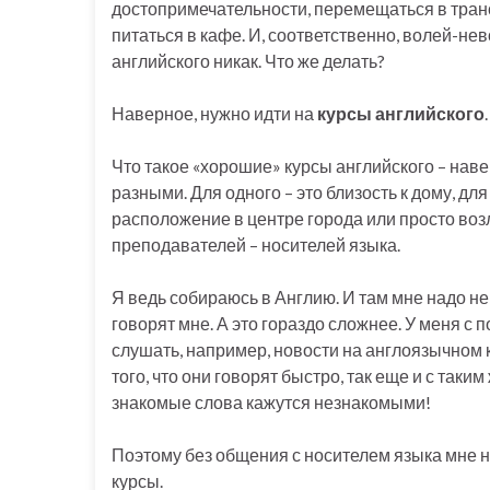
достопримечательности, перемещаться в трансп
питаться в кафе. И, соответственно, волей-не
английского никак. Что же делать?
Наверное, нужно идти на
курсы английского
Что такое «хорошие» курсы английского – наве
разными. Для одного – это близость к дому, для 
расположение в центре города или просто возл
преподавателей – носителей языка.
Я ведь собираюсь в Англию. И там мне надо не
говорят мне. А это гораздо сложнее. У меня с
слушать, например, новости на англоязычном к
того, что они говорят быстро, так еще и с таки
знакомые слова кажутся незнакомыми!
Поэтому без общения с носителем языка мне ни
курсы.