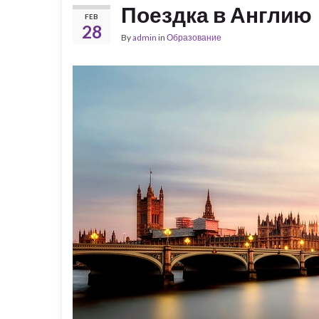
Поездка в Англию
FEB
28
By
admin
in
Образование