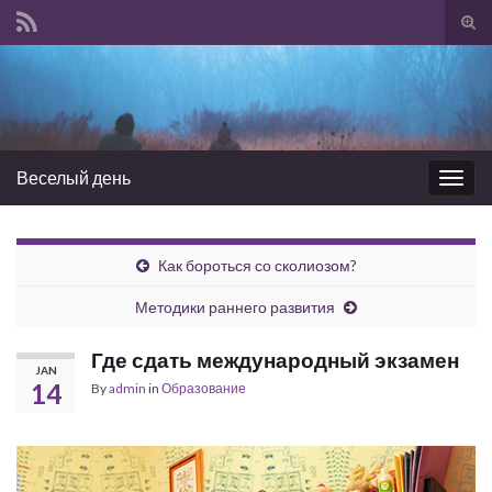
Tog
sear
Search for:
for
Веселый день
Togg
navig
Как бороться со сколиозом?
Методики раннего развития
Где сдать международный экзамен
JAN
14
By
admin
in
Образование