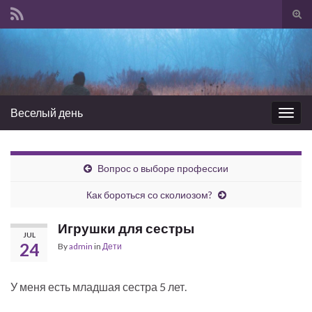
Tog
sear
Search for:
for
Веселый день
Togg
navig
Вопрос о выборе профессии
Как бороться со сколиозом?
Игрушки для сестры
JUL
24
By
admin
in
Дети
У меня есть младшая сестра 5 лет.