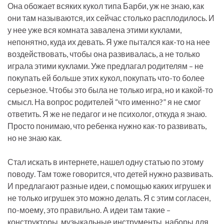
Она обожает всяких кукол типа Барби, уж не знаю, как
они там называются, их сейчас столько расплодилось. И
у нее уже вся комната завалена этими куклами,
непонятно, куда их девать. Я уже пытался как-то на нее
воздействовать, чтобы она развивалась, а не только
играла этими куклами. Уже предлагал родителям – не
покупать ей больше этих кукол, покупать что-то более
серьезное. Чтобы это была не только игра, но и какой-то
смысл. На вопрос родителей “что именно?” я не смог
ответить. Я же не педагог и не психолог, откуда я знаю.
Просто понимаю, что ребенка нужно как-то развивать,
но не знаю как.
Стал искать в интернете, нашел одну статью по этому
поводу. Там тоже говорится, что детей нужно развивать.
И предлагают разные идеи, с помощью каких игрушек и
не только игрушек это можно делать. Я с этим согласен,
по-моему, это правильно. А идеи там такие –
конструкторы, музыкальные инструменты, наборы для