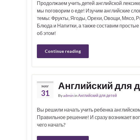
Продолжаем учить детей английской лексике
мы поговорим о еде! Изучим английские сло
темы: Фрукты, Ягоды, Орехи, Овощи, Мясо, Р
Блюда и Напитки, а также составим простые
об этом!
Continue reading
Английский для д
MAY
31
By
admin
in
Английский для детей
Вы решили начать учить ребенка английском
Правильное решение! И сразу возникает воп
чего начать?