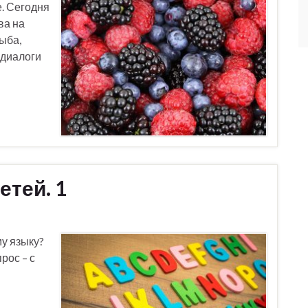
. Сегодня
ва на
ыба,
 диалоги
етей. 1
у языку?
рос – с