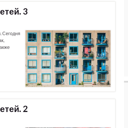
етей. 3
. Сегодня
ак,
также
етей. 2