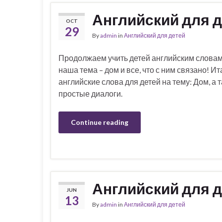
Английский для д
OCT
29
By
admin
in
Английский для детей
Продолжаем учить детей английским словам
наша тема – дом и все, что с ним связано! Ит
английские слова для детей на тему: Дом, а 
простые диалоги.
Continue reading
Английский для д
JUN
13
By
admin
in
Английский для детей