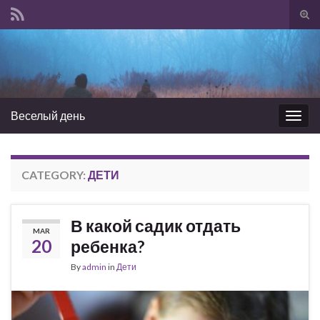
Tog
sear
Search for:
for
Веселый день
Togg
navig
CATEGORY:
ДЕТИ
В какой садик отдать
MAR
20
ребенка?
By
admin
in
Дети