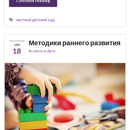
Continue reading
частный детский сад
Методики раннего развития
JAN
18
By
admin
in
Дети