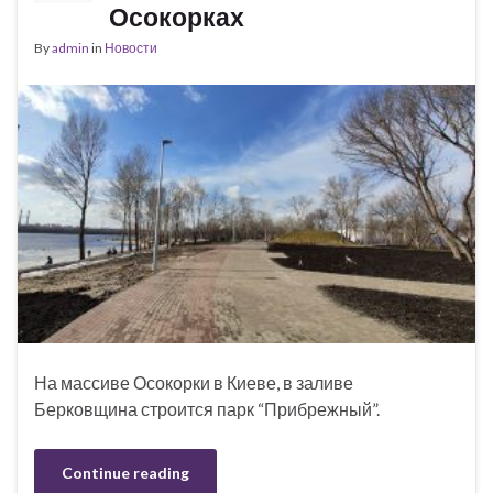
Осокорках
By
admin
in
Новости
На массиве Осокорки в Киеве, в заливе
Берковщина строится парк “Прибрежный”.
Continue reading