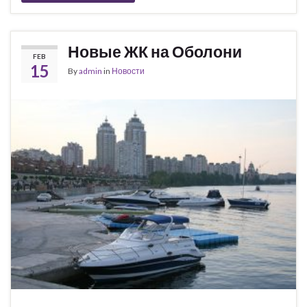
Новые ЖК на Оболони
FEB
15
By
admin
in
Новости