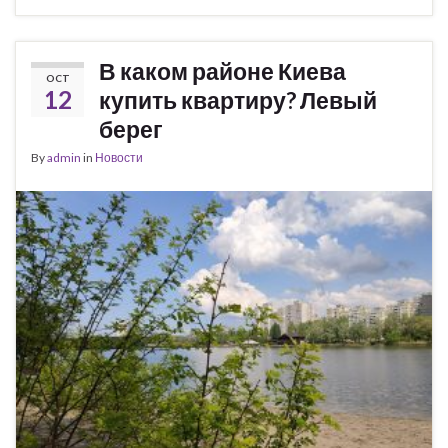
В каком районе Киева
OCT
12
купить квартиру? Левый
берег
By
admin
in
Новости