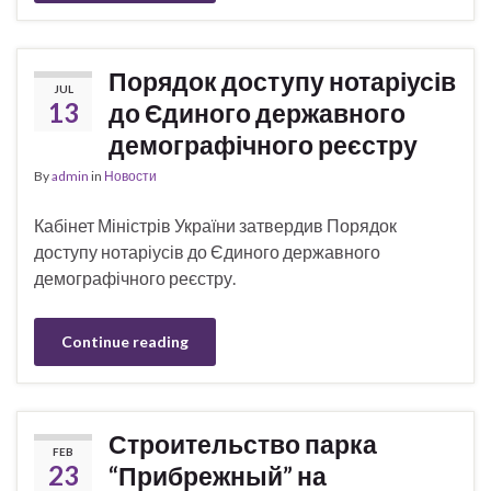
Порядок доступу нотаріусів
JUL
13
до Єдиного державного
демографічного реєстру
By
admin
in
Новости
Кабінет Міністрів України затвердив Порядок
доступу нотаріусів до Єдиного державного
демографічного реєстру.
Continue reading
Строительство парка
FEB
23
“Прибрежный” на